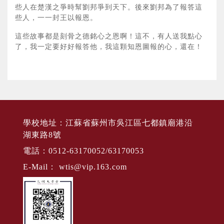
些人在楚漢之爭時幫劉邦爭到天下。後來劉邦為了報答這
些人，一一封王以報恩。
這些故事都是刻骨之德銘心之恩啊！這不，有人送我點心
了，我一定要好好報答他，我這顆知恩圖報的心，還在！
學校地址：江蘇省蘇州市吳江區七都鎮廟港沿
湖東路8號
電話：0512-63170052/63170053
E-Mail：
wtis@vip.163.com