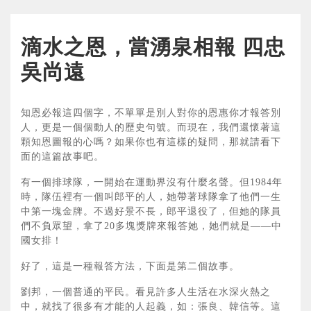
滴水之恩，當湧泉相報 四忠
吳尚遠
知恩必報這四個字，不單單是別人對你的恩惠你才報答別
人，更是一個個動人的歷史句號。而現在，我們還懷著這
顆知恩圖報的心嗎？如果你也有這樣的疑問，那就請看下
面的這篇故事吧。
有一個排球隊，一開始在運動界沒有什麼名聲。但1984年
時，隊伍裡有一個叫郎平的人，她帶著球隊拿了他們一生
中第一塊金牌。不過好景不長，郎平退役了，但她的隊員
們不負眾望，拿了20多塊獎牌來報答她，她們就是——中
國女排！
好了，這是一種報答方法，下面是第二個故事。
劉邦，一個普通的平民。看見許多人生活在水深火熱之
中，就找了很多有才能的人起義，如：張良、韓信等。這