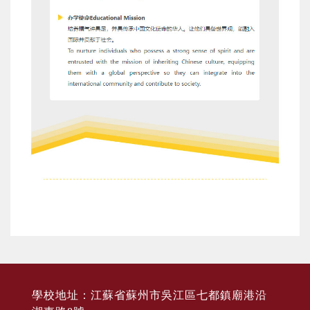
學校地址：江蘇省蘇州市吳江區七都鎮廟港沿