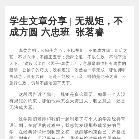
学生文章分享 | 无规矩，不
成方圆 六忠班 张茗睿
“离娄之明，公输子之巧，不以规矩，不能成方圆；师旷之
聪，不以六律，不能正五音；尧舜之道，不以仁政，不能平治
天下。”这段话出自《孟子•离娄上》，意思是哪怕拥有离娄的
眼睛，公输子的巧技，没有规矩，依然会一事无成；哪怕师旷
再聪慧，没有六律，还是不能校正五音；哪怕是尧舜之道，不
施行仁政，仍然不能治国平天下。
这段话告诉了我们，规矩是多么重要。如果一个人没
有规矩的约束，哪怕他再怎么天资过人，聪之慧之，还是
无法成大器。
这学期初老师和我们一起制定了每个人的学期经典背
诵计划，在背诵的过程中，我总能发现那些成绩好的同
学，在经典背诵计划制定之初，就能够约束自己，严格按
照计划执行。还记得有一次，我没有按时完成当周的任